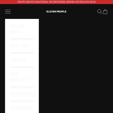
Ir al contenido
ENVÍO GRATIS NACIONAL EN ÓRDENES ARRIBA DE $15,000 MXN
Eleven People
Abrir menú de navegación
Abrir bús
Abrir 
HOLIDAY
CHIC
NEW YORK
SUMMER
POR
PRODUCTO
COLECCIONES
ACCESORIOS