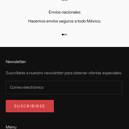
Envíos nacionales
Hacemos envíos seguros a todo México.
Ir al artículo 1
Ir al artículo 2
Ir al artículo 3
Newsletter
Suscríbete a nuestro newsletter para obtener ofertas especiales.
SUSCRIBIRSE
Menu