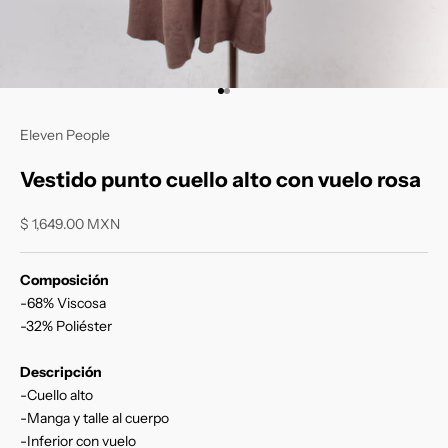
Ir al artículo 1
Ir al artículo 2
Eleven People
Vestido punto cuello alto con vuelo rosa
Precio de oferta
$ 1,649.00 MXN
Composición
-68% Viscosa
-32% Poliéster
Descripción
-Cuello alto
-Manga y talle al cuerpo
-Inferior con vuelo