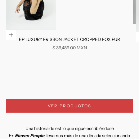
Ir al artículo 1
Elige opciones
EP LUXURY FRISSON JACKET CROPPED FOX FUR
Precio de oferta
$ 36,489.00 MXN
Ir al artículo 2
VER PRODUCTOS
Una historia de estilo que sigue escribiéndose
En
Eleven People
llevamos más de una década seleccionando