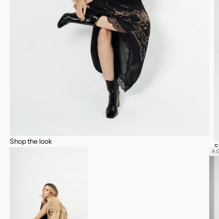
Shop the look
S
A