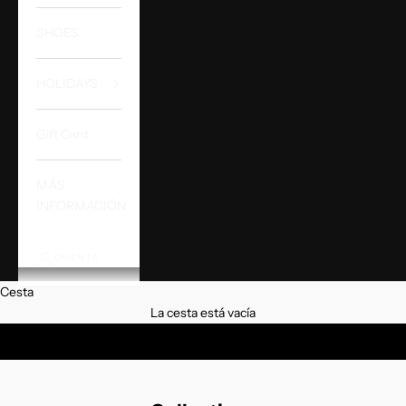
SHOES
HOLIDAYS
Gift Card
MÁS
INFORMACIÓN
CUENTA
Cesta
La cesta está vacía
2026 with
ELEVEN PEOPLE