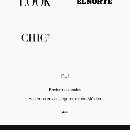
Envíos nacionales
Hacemos envíos seguros a todo México.
Ir al artículo 1
Ir al artículo 2
Ir al artículo 3