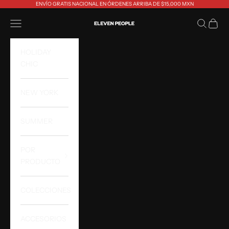
Ir al contenido
ENVÍO GRATIS NACIONAL EN ÓRDENES ARRIBA DE $15,000 MXN
Abrir menú de navegación
Abrir bús
Abrir 
Eleven People
HOLIDAY
CHIC
NEW YORK
SUMMER
POR
PRODUCTO
COLECCIONES
ACCESORIOS