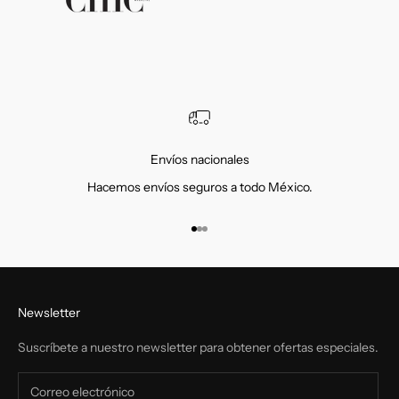
Envíos nacionales
Hacemos envíos seguros a todo México.
Ir al artículo 1
Ir al artículo 2
Ir al artículo 3
Newsletter
Suscríbete a nuestro newsletter para obtener ofertas especiales.