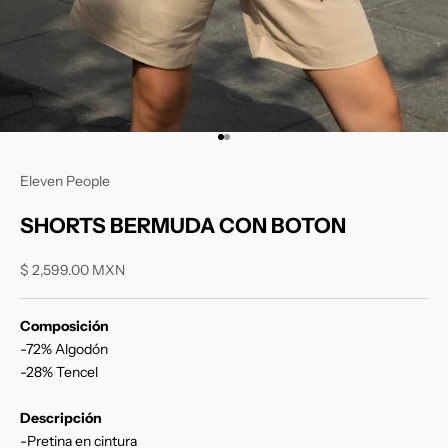
Ir al artículo 1
Ir al artículo 2
Eleven People
SHORTS BERMUDA CON BOTON
Precio de oferta
$ 2,599.00 MXN
Composición
-72% Algodón
-28% Tencel
Descripción
-Pretina en cintura