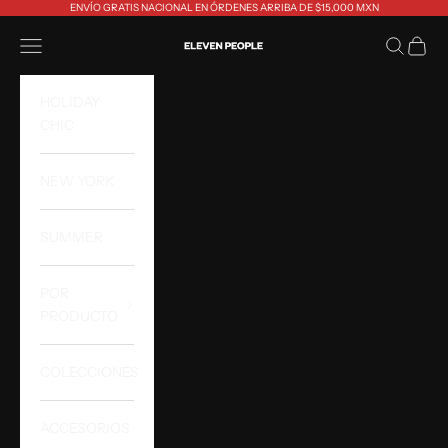
Ir al contenido
ENVÍO GRATIS NACIONAL EN ÓRDENES ARRIBA DE $15,000 MXN
Eleven People
Abrir menú de navegación
Abrir bús
Abrir 
HOLIDAY
CHIC
NEW YORK
SUMMER
POR
PRODUCTO
COLECCIONES
ACCESORIOS