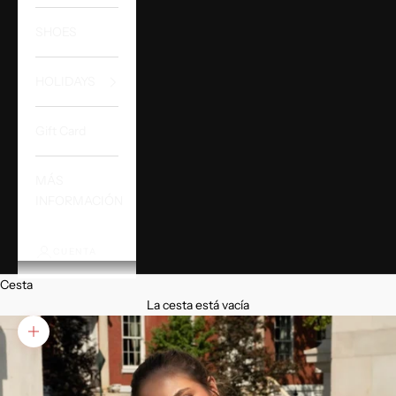
SHOES
HOLIDAYS
Gift Card
MÁS
INFORMACIÓN
CUENTA
Cesta
La cesta está vacía
Zoom