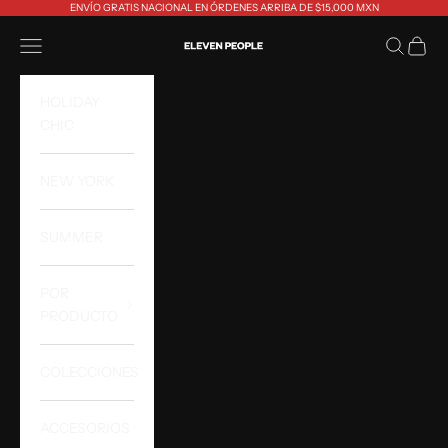
Ir al contenido
ENVÍO GRATIS NACIONAL EN ÓRDENES ARRIBA DE $15,000 MXN
Eleven People
Abrir menú de navegación
Abrir bús
Abrir 
HOLIDAY
CHIC
NEW YORK
SUMMER
POR
PRODUCTO
COLECCIONES
ACCESORIOS