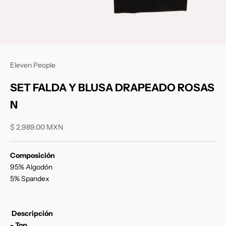
Eleven People
SET FALDA Y BLUSA DRAPEADO ROSAS
N
Precio de oferta
$ 2,989.00 MXN
Composición
95% Algodón
5% Spandex
Descripción
- Top