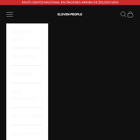
Ir al contenido
ENVÍO GRATIS NACIONAL EN ÓRDENES ARRIBA DE $15,000 MXN
Eleven People
Abrir menú de navegación
Abrir bús
Abrir 
HOLIDAY
CHIC
NEW YORK
SUMMER
POR
PRODUCTO
COLECCIONES
ACCESORIOS