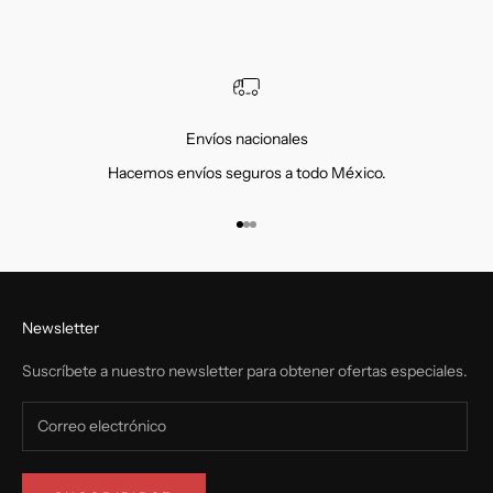
Envíos nacionales
Hacemos envíos seguros a todo México.
Ir al artículo 1
Ir al artículo 2
Ir al artículo 3
Newsletter
Suscríbete a nuestro newsletter para obtener ofertas especiales.