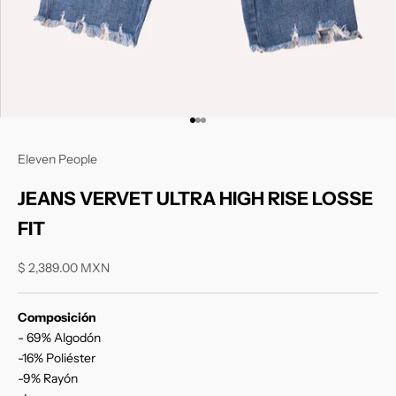
Ir al artículo 1
Ir al artículo 2
Ir al artículo 3
Eleven People
JEANS VERVET ULTRA HIGH RISE LOSSE
FIT
Precio de oferta
$ 2,389.00 MXN
Composición
- 69% Algodón
-16% Poliéster
-9% Rayón