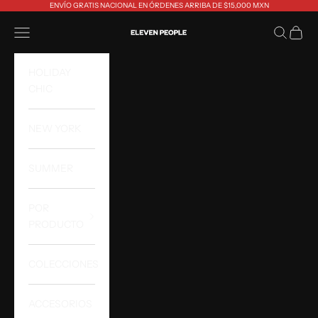
Ir al contenido
ENVÍO GRATIS NACIONAL EN ÓRDENES ARRIBA DE $15,000 MXN
Eleven People
Abrir menú de navegación
Abrir bús
Abrir 
HOLIDAY
CHIC
NEW YORK
SUMMER
POR
PRODUCTO
COLECCIONES
ACCESORIOS