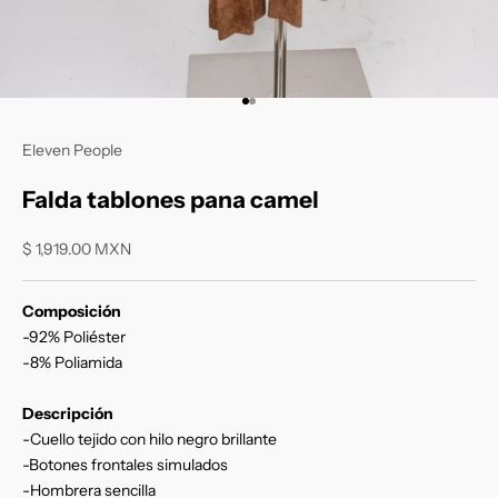
Ir al artículo 1
Ir al artículo 2
Eleven People
Falda tablones pana camel
Precio de oferta
$ 1,919.00 MXN
Composición
-92% Poliéster
-8% Poliamida
Descripción
-Cuello tejido con hilo negro brillante
-Botones frontales simulados
-Hombrera sencilla