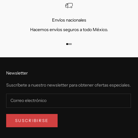
Envíos nacionales
Hacemos envíos seguros a todo México.
Ir al artículo 1
Ir al artículo 2
Ir al artículo 3
Newsletter
Suscríbete a nuestro newsletter para obtener ofertas especiales.
SUSCRIBIRSE