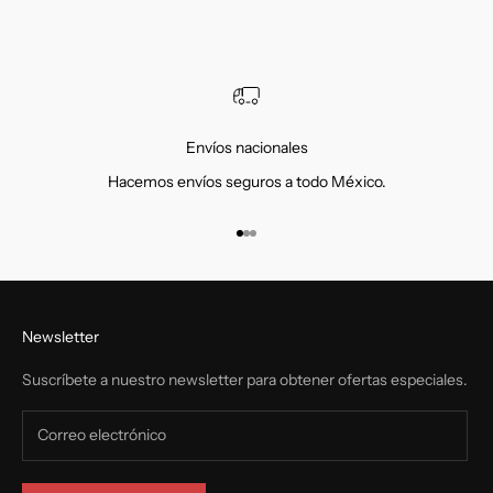
Envíos nacionales
Hacemos envíos seguros a todo México.
Ir al artículo 1
Ir al artículo 2
Ir al artículo 3
Newsletter
Suscríbete a nuestro newsletter para obtener ofertas especiales.