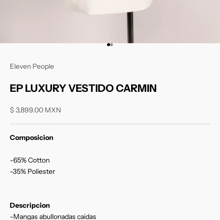
Ir al artículo 1
Ir al artículo 2
Eleven People
EP LUXURY VESTIDO CARMIN
Precio de oferta
$ 3,899.00 MXN
Composicion
-65% Cotton
-35% Poliester
Descripcion
-Mangas abullonadas caidas