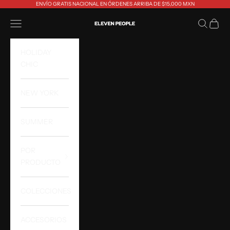
Ir al contenido
ENVÍO GRATIS NACIONAL EN ÓRDENES ARRIBA DE $15,000 MXN
Eleven People
Abrir menú de navegación
Abrir bús
Abrir 
HOLIDAY
CHIC
NEW YORK
SUMMER
POR
PRODUCTO
COLECCIONES
ACCESORIOS