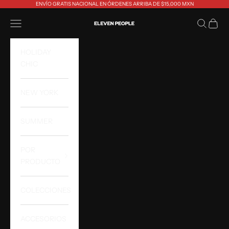
Ir al contenido
ENVÍO GRATIS NACIONAL EN ÓRDENES ARRIBA DE $15,000 MXN
Eleven People
Abrir menú de navegación
Abrir bús
Abrir 
HOLIDAY
CHIC
NEW YORK
SUMMER
POR
PRODUCTO
COLECCIONES
ACCESORIOS