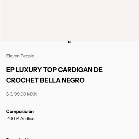
Ir al artículo 1
Ir al artículo 2
Eleven People
EP LUXURY TOP CARDIGAN DE
CROCHET BELLA NEGRO
Precio de oferta
$ 3,199.00 MXN
Composición
-100 % Acrílico