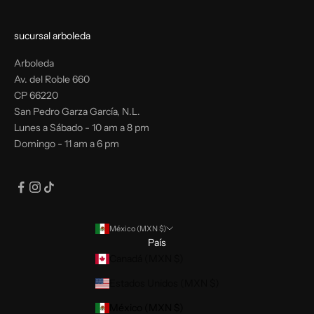
sucursal arboleda
Arboleda
Av. del Roble 660
CP 66220
San Pedro Garza García, N.L.
Lunes a Sábado - 10 am a 8 pm
Domingo - 11 am a 6 pm
México (MXN $)
País
Canadá (MXN $)
Estados Unidos (MXN $)
México (MXN $)