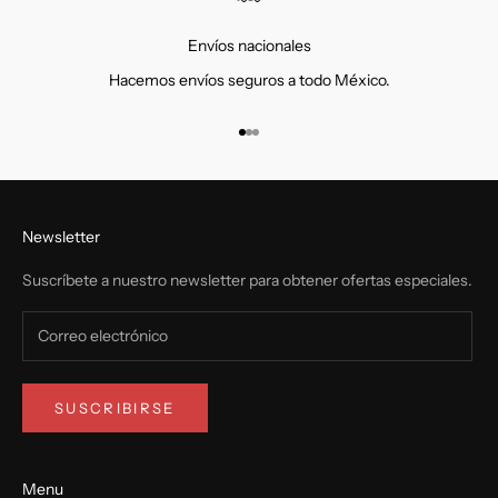
Envíos nacionales
Hacemos envíos seguros a todo México.
Ir al artículo 1
Ir al artículo 2
Ir al artículo 3
Newsletter
Suscríbete a nuestro newsletter para obtener ofertas especiales.
SUSCRIBIRSE
Menu