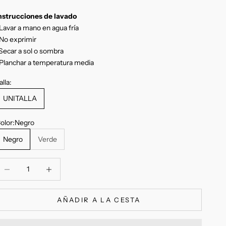
nstrucciones de lavado
Lavar a mano en agua fría
No exprimir
Secar a sol o sombra
Planchar a temperatura media
alla:
UNITALLA
olor:
Negro
Negro
Verde
educir cantidad
Reducir cantidad
AÑADIR A LA CESTA