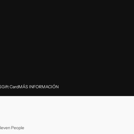
S
Gift Card
MÁS INFORMACIÓN
leven People