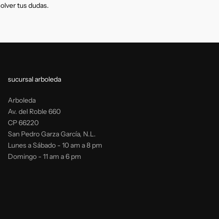
solver tus dudas.
sucursal arboleda
Arboleda
Av. del Roble 660
CP 66220
San Pedro Garza García, N.L.
Lunes a Sábado - 10 am a 8 pm
Domingo - 11 am a 6 pm