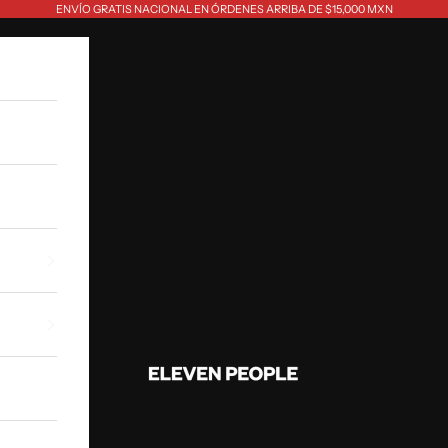
ENVÍO GRATIS NACIONAL EN ÓRDENES ARRIBA DE $15,000 MXN
Eleven People