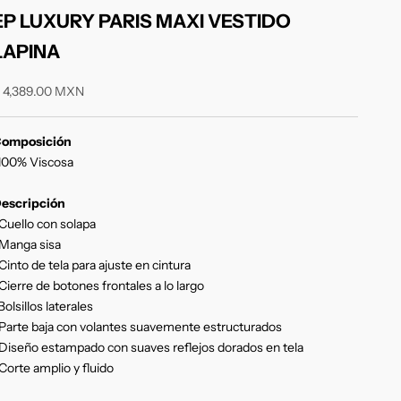
EP LUXURY PARIS MAXI VESTIDO
LAPINA
recio de oferta
 4,389.00 MXN
omposición
100% Viscosa
escripción
Cuello con solapa
Manga sisa
Cinto de tela para ajuste en cintura
Cierre de botones frontales a lo largo
Bolsillos laterales
Parte baja con volantes suavemente estructurados
Diseño estampado con suaves reflejos dorados en tela
Corte amplio y fluido