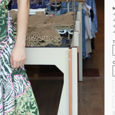
I
-
-
-
-
T
C
R