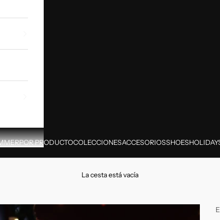
MMER
POR PRODUCTO
COLECCIONES
ACCESORIOS
SHOES
HOLIDAY
La cesta está vacía
E