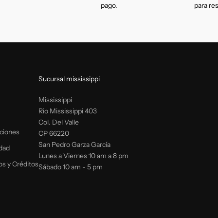
pago.
para re
Sucursal mississippi
Mississippi
Rio Mississippi 403
Col. Del Valle
ciones
CP 66220
San Pedro Garza García
idad
Lunes a Viernes 10 am a 8 pm
os y Créditos
Sábado 10 am - 5 pm