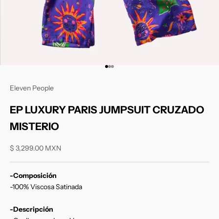
Ir al artículo 1
Ir al artículo 2
Ir al artículo 3
Eleven People
EP LUXURY PARIS JUMPSUIT CRUZADO
MISTERIO
Precio de oferta
$ 3,299.00 MXN
-Composición
-100% Viscosa Satinada
-Descripción