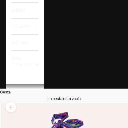
SHOES
HOLIDAYS
Gift Card
MÁS
INFORMACIÓN
CUENTA
Cesta
La cesta está vacía
Zoom