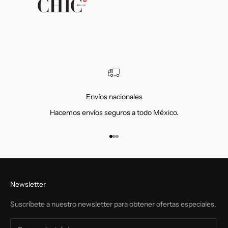
Envíos nacionales
Hacemos envíos seguros a todo México.
Ir al artículo 1
Ir al artículo 2
Ir al artículo 3
Newsletter
Suscríbete a nuestro newsletter para obtener ofertas especiales.