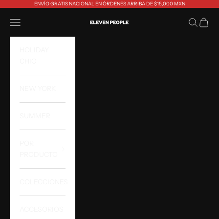
Ir al contenido
ENVÍO GRATIS NACIONAL EN ÓRDENES ARRIBA DE $15,000 MXN
Eleven People
Abrir menú de navegación
Abrir bús
Abrir 
HOLIDAY
CHIC
NEW YORK
SUMMER
POR
PRODUCTO
COLECCIONES
ACCESORIOS