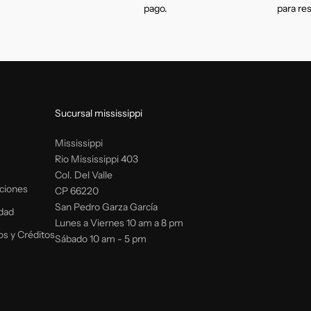
pago.
para re
Sucursal mississippi
Mississippi
Rio Mississippi 403
Col. Del Valle
ciones
CP 66220
San Pedro Garza García
idad
Lunes a Viernes 10 am a 8 pm
os y Créditos
Sábado 10 am - 5 pm