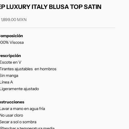
EP LUXURY ITALY BLUSA TOP SATIN
recio de oferta
 1,899.00 MXN
omposición
100% Viscosa
escripción
Escote en V
Tirantes ajustables en hombros
Sin manga
Línea A
Ligeramente ajustado
nstrucciones
Lavar a mano en agua fría
No usar cloro
Secar a sol o sombra
 Planchar a temperatura media