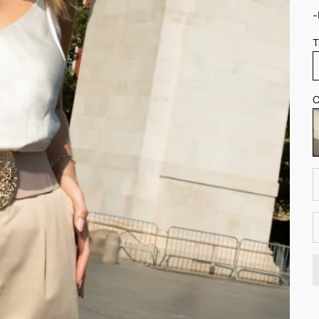
-
T
C
B
R