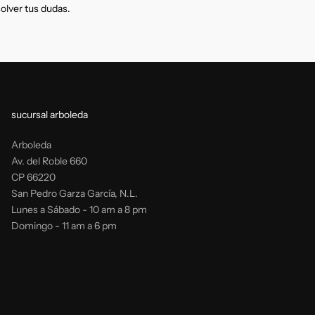
solver tus dudas.
sucursal arboleda
Arboleda
Av. del Roble 660
CP 66220
San Pedro Garza García, N.L.
Lunes a Sábado - 10 am a 8 pm
Domingo - 11 am a 6 pm