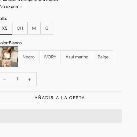
No exprimir
alla:
XS
CH
M
G
olor:
Blanco
lanco
Negro
IVORY
Azul marino
Beige
educir cantidad
Reducir cantidad
AÑADIR A LA CESTA