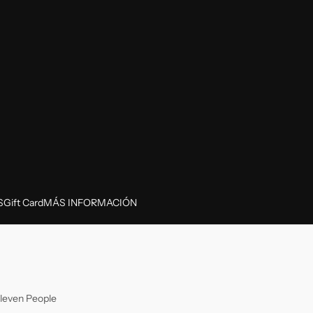
S
Gift Card
MÁS INFORMACIÓN
leven People