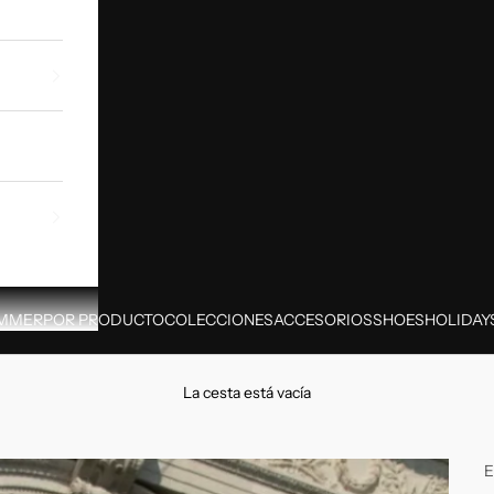
MMER
POR PRODUCTO
COLECCIONES
ACCESORIOS
SHOES
HOLIDAY
La cesta está vacía
E