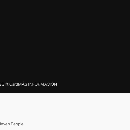
S
Gift Card
MÁS INFORMACIÓN
leven People