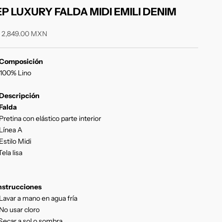
EP LUXURY FALDA MIDI EMILI DENIM
recio de oferta
 2,849.00 MXN
Composición
100% Lino
Descripción
Falda
Pretina con elástico parte interior
Línea A
Estilo Midi
Tela lisa
nstrucciones
Lavar a mano en agua fría
No usar cloro
Secar a sol o sombra