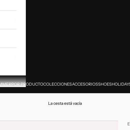
MMER
POR PRODUCTO
COLECCIONES
ACCESORIOS
SHOES
HOLIDAY
La cesta está vacía
E