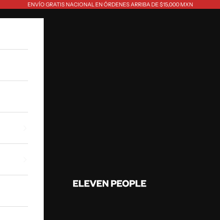
ENVÍO GRATIS NACIONAL EN ÓRDENES ARRIBA DE $15,000 MXN
Eleven People