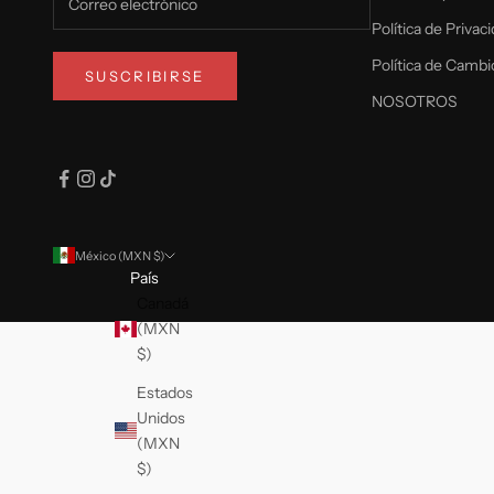
Política de Privac
Política de Cambi
SUSCRIBIRSE
NOSOTROS
México (MXN $)
País
Canadá
(MXN
$)
Estados
Unidos
(MXN
$)