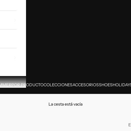
MMER
POR PRODUCTO
COLECCIONES
ACCESORIOS
SHOES
HOLIDAY
La cesta está vacía
E