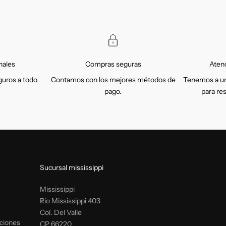
nales
Compras seguras
Atenc
uros a todo
Contamos con los mejores métodos de
Tenemos a un
pago.
para re
Sucursal mississippi
Mississippi
Rio Mississippi 403
Col. Del Valle
ciones
CP 66220