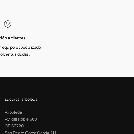
ión a clientes
 equipo especializado
solver tus dudas.
sucursal arboleda
Arboleda
Av. del Roble 660
CP 66220
San Pedro Garza García, N.L.