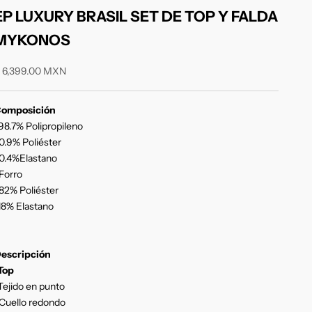
EP LUXURY BRASIL SET DE TOP Y FALDA
MYKONOS
recio de oferta
 6,399.00 MXN
omposición
98.7% Polipropileno
0.9% Poliéster
0.4%Elastano
Forro
82% Poliéster
18% Elastano
escripción
Top
Tejido en punto
Cuello redondo