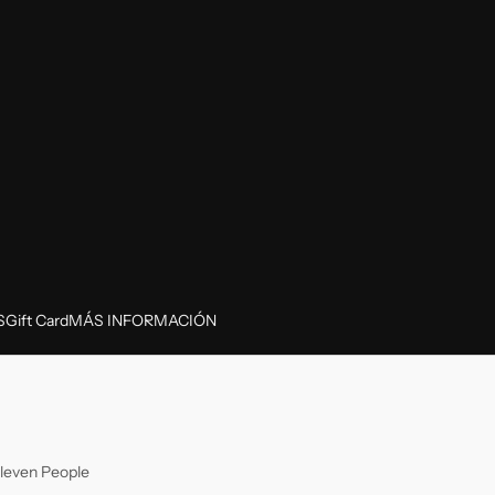
S
Gift Card
MÁS INFORMACIÓN
leven People