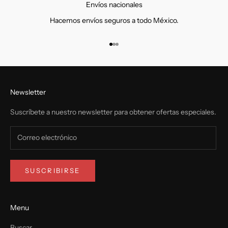
Envíos nacionales
Hacemos envíos seguros a todo México.
Ir al artículo 1
Ir al artículo 2
Ir al artículo 3
Newsletter
Suscríbete a nuestro newsletter para obtener ofertas especiales.
SUSCRIBIRSE
Menu
Buscar