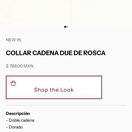
Ir al artículo 1
Ir al artículo 2
NEW IN
COLLAR CADENA DIJE DE ROSCA
Precio de oferta
$ 799.00 MXN
Shop the Look
Descripción
- Doble cadena
- Dorado