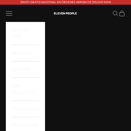
Ir al contenido
ENVÍO GRATIS NACIONAL EN ÓRDENES ARRIBA DE $15,000 MXN
Eleven People
Abrir menú de navegación
Abrir bús
Abrir 
HOLIDAY
CHIC
NEW YORK
SUMMER
POR
PRODUCTO
COLECCIONES
ACCESORIOS