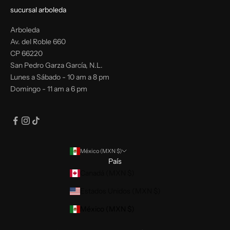
sucursal arboleda
Arboleda
Av. del Roble 660
CP 66220
San Pedro Garza García, N.L.
Lunes a Sábado - 10 am a 8 pm
Domingo - 11 am a 6 pm
México (MXN $)
País
Canadá (MXN $)
Estados Unidos (MXN $)
México (MXN $)