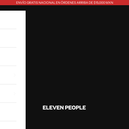
ENVÍO GRATIS NACIONAL EN ÓRDENES ARRIBA DE $15,000 MXN
Eleven People