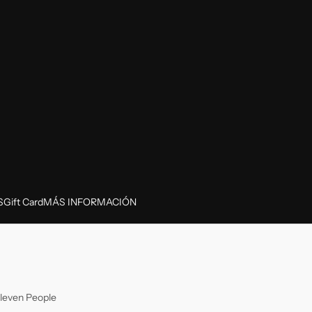
S
Gift Card
MÁS INFORMACIÓN
leven People