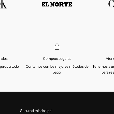
nales
Compras seguras
Atenc
uros a todo
Contamos con los mejores métodos de
Tenemos a un
pago.
para re
Sucursal mississippi