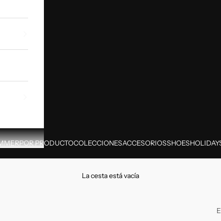
MMER
POR PRODUCTO
COLECCIONES
ACCESORIOS
SHOES
HOLIDAY
La cesta está vacía
E