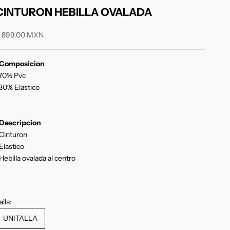
CINTURON HEBILLA OVALADA
recio de oferta
 899.00 MXN
Composicion
70% Pvc
30% Elastico
Descripcion
Cinturon
Elastico
Hebilla ovalada al centro
alla:
UNITALLA