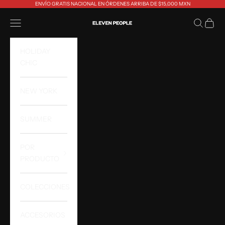
Ir al contenido
ENVÍO GRATIS NACIONAL EN ÓRDENES ARRIBA DE $15,000 MXN
Eleven People
Abrir menú de navegación
Abrir bús
Abrir 
HOLIDAY
CHIC
NEW YORK
SUMMER
POR
PRODUCTO
COLECCIONES
ACCESORIOS