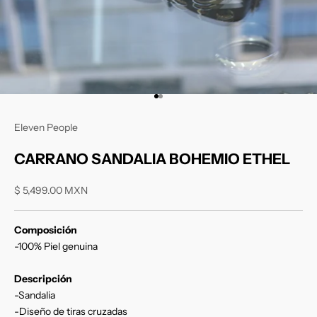
Ir al artículo 1
Ir al artículo 2
Eleven People
CARRANO SANDALIA BOHEMIO ETHEL
Precio de oferta
$ 5,499.00 MXN
Composición
-100% Piel genuina
Descripción
-Sandalia
-Diseño de tiras cruzadas