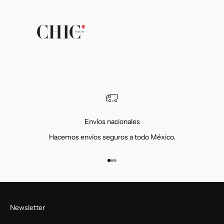
Envíos nacionales
Hacemos envíos seguros a todo México.
Ir al artículo 1
Ir al artículo 2
Ir al artículo 3
Newsletter